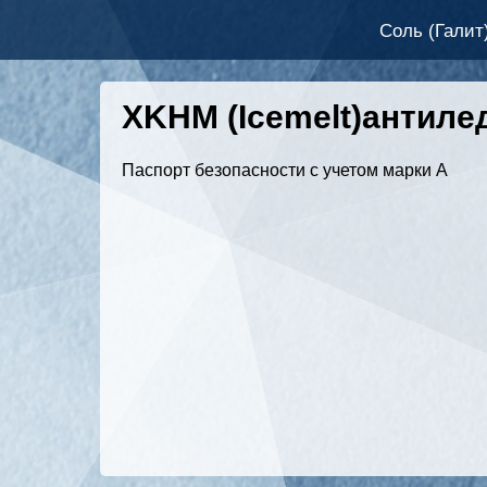
Соль (Галит
Основная
навигация
XKHM (Icemelt)антиле
Паспорт безопасности с учетом марки А